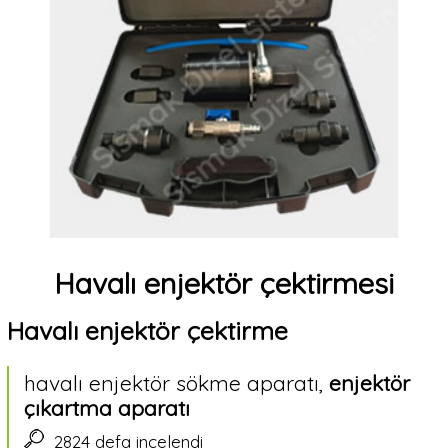
VER
Biz
kimiz?
İletişim
&
Ulaşım
Havalı enjektör çektirmesi
Faydalı
Havalı enjektör çektirme
bilgiler
Dil
havalı enjektör sökme aparatı,
enjektör
Tercihi
çıkartma aparatı
2824 defa incelendi