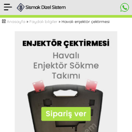
[
Anasayfa
Anasayfa
»
Faydalı bilgiler
» Havalı enjektör çektirmesi
]
Havalı
enjektör
sökme
aparatı
Yorumlar
&
Video
HEMEN
SİPARİŞ