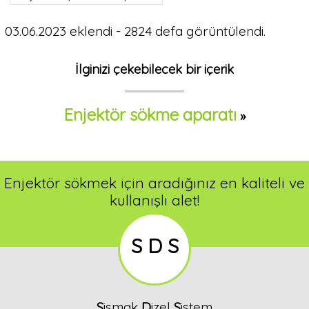
03.06.2023 eklendi - 2824 defa görüntülendi.
İlginizi çekebilecek bir içerik
Enjektör sökme aparatı
»
Enjektör sökmek için aradığınız en kaliteli ve
kullanışlı alet!
S D S
S
ismak
D
izel
S
istem