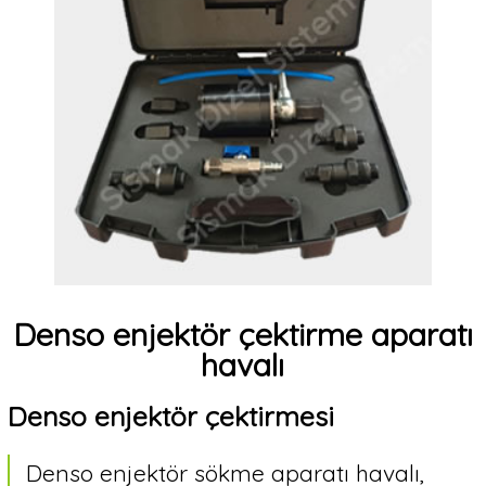
VER
Biz
kimiz?
İletişim
&
Ulaşım
Denso enjektör çektirme aparatı
Faydalı
bilgiler
havalı
Denso enjektör çektirmesi
Dil
Tercihi
Denso enjektör sökme aparatı havalı,