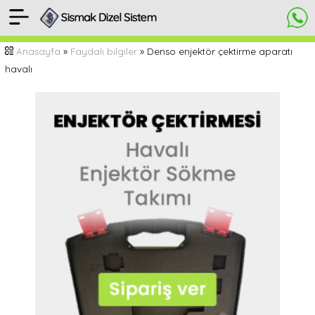
[
Anasayfa
Anasayfa
»
Faydalı bilgiler
» Denso enjektör çektirme aparatı
]
havalı
Havalı
enjektör
sökme
aparatı
Yorumlar
&
Video
HEMEN
SİPARİŞ