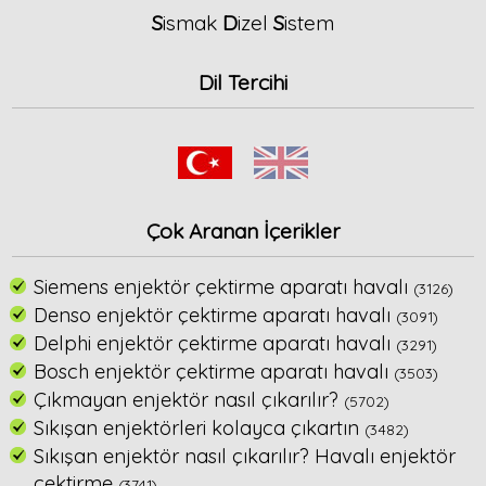
S
ismak
D
izel
S
istem
Dil Tercihi
Çok Aranan İçerikler
Siemens enjektör çektirme aparatı havalı
(3126)
Denso enjektör çektirme aparatı havalı
(3091)
Delphi enjektör çektirme aparatı havalı
(3291)
Bosch enjektör çektirme aparatı havalı
(3503)
Çıkmayan enjektör nasıl çıkarılır?
(5702)
Sıkışan enjektörleri kolayca çıkartın
(3482)
Sıkışan enjektör nasıl çıkarılır? Havalı enjektör
çektirme
(3741)