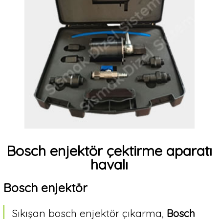
VER
Biz
kimiz?
İletişim
&
Ulaşım
Bosch enjektör çektirme aparatı
Faydalı
bilgiler
havalı
Bosch enjektör
Dil
Tercihi
Sıkışan bosch enjektör çıkarma,
Bosch