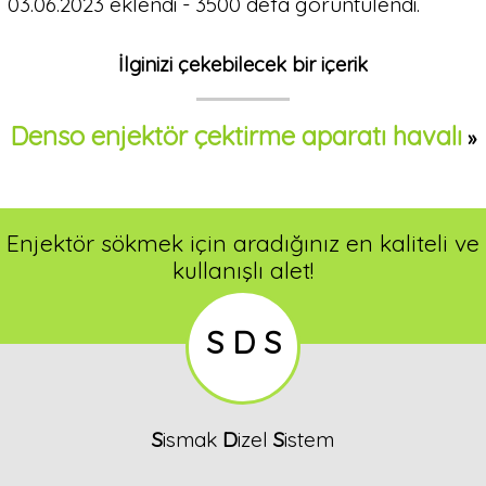
03.06.2023 eklendi - 3500 defa görüntülendi.
İlginizi çekebilecek bir içerik
Denso enjektör çektirme aparatı havalı
»
Enjektör sökmek için aradığınız en kaliteli ve
kullanışlı alet!
S D S
S
ismak
D
izel
S
istem