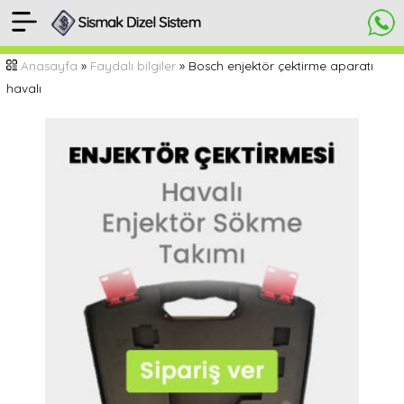
[
Anasayfa
Anasayfa
»
Faydalı bilgiler
» Bosch enjektör çektirme aparatı
]
havalı
Havalı
enjektör
sökme
aparatı
Yorumlar
&
Video
HEMEN
SİPARİŞ